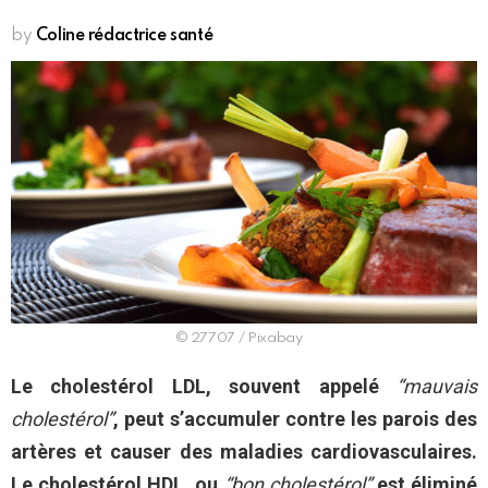
by
Coline rédactrice santé
© 27707 / Pixabay
Le cholestérol LDL, souvent appelé
“mauvais
cholestérol”
, peut s’accumuler contre les parois des
artères et causer des maladies cardiovasculaires.
Le cholestérol HDL, ou
“bon cholestérol”
est éliminé