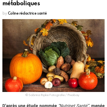
métaboliques
by
Coline rédactrice santé
© Sabrina Ripke Fotografie / Pixabay
D’après une étude nommée
“Nutrinet Santé”
, menée