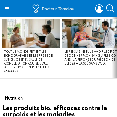
LOGIN
S
Menu
LATEST
STORIES
TOUT LE MONDE RETIENT LES
JE PENSAIS NE PLUS AVOIR LE DROIT
ÉCHOGRAPHIES ET LES PRISES DE
DE DONNER MON SANG APRÈS 60
SANG : C’EST EN SALLE DE
ANS : LA RÉPONSE DU MÉDECIN DE
CONSULTATION QUE SE JOUE
L’EFS M’A LAISSÉ SANS VOIX
AUTRE CHOSE POUR LES FUTURES
MAMANS
Nutrition
Les produits bio, efficaces contre le
surpoids et les maladies