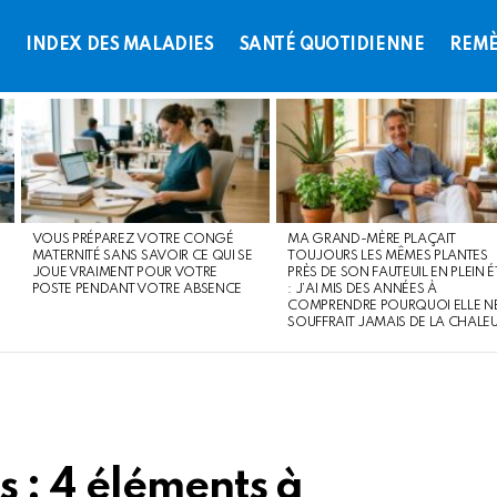
L
INDEX DES MALADIES
SANTÉ QUOTIDIENNE
REMÈ
VOUS PRÉPAREZ VOTRE CONGÉ
MA GRAND-MÈRE PLAÇAIT
MATERNITÉ SANS SAVOIR CE QUI SE
TOUJOURS LES MÊMES PLANTES
JOUE VRAIMENT POUR VOTRE
PRÈS DE SON FAUTEUIL EN PLEIN É
POSTE PENDANT VOTRE ABSENCE
: J’AI MIS DES ANNÉES À
COMPRENDRE POURQUOI ELLE N
SOUFFRAIT JAMAIS DE LA CHALE
 : 4 éléments à