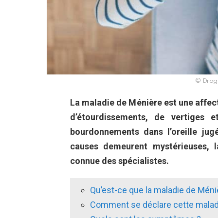
© Draga
La maladie de Ménière est une affecti
d’étourdissements, de vertiges 
bourdonnements dans l’oreille jug
causes demeurent mystérieuses, l
connue des spécialistes.
Qu’est-ce que la maladie de Méni
Comment se déclare cette malad