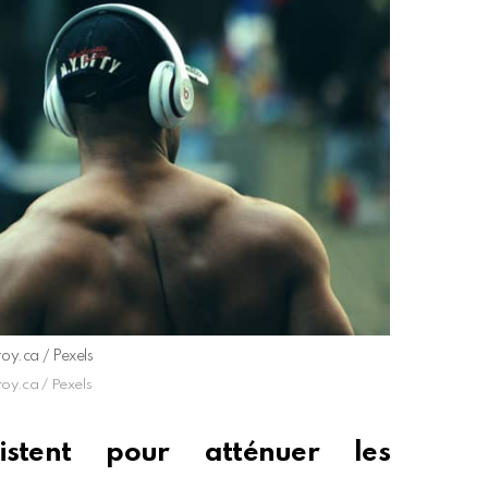
oy.ca / Pexels
oy.ca / Pexels
istent pour atténuer les