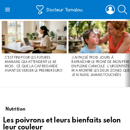
LOGIN
S
Menu
LATEST
STORIES
C’EST FINI POUR LES FUTURES
J’AI PASSÉ TROIS JOURS À
MAMANS QUI ATTENDENT LE 4E
RAFRAÎCHIR LE FRONT DE MON PÈRE
MOIS : CE QUE LA CAF REGARDE
EN PLEINE CANICULE : L’URGENTISTE
AVANT DE VERSER LE PREMIER EURO
M’A MONTRÉ LES DEUX ZONES QUE
JE N’AVAIS JAMAIS TOUCHÉES
Nutrition
Les poivrons et leurs bienfaits selon
leur couleur