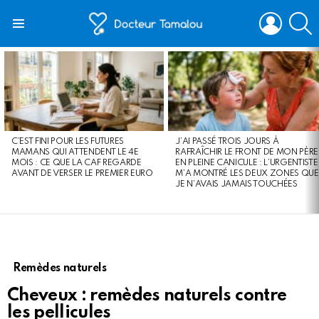
LOGIN
S
Menu
LATEST
STORIES
C’EST FINI POUR LES FUTURES
J’AI PASSÉ TROIS JOURS À
MAMANS QUI ATTENDENT LE 4E
RAFRAÎCHIR LE FRONT DE MON PÈRE
MOIS : CE QUE LA CAF REGARDE
EN PLEINE CANICULE : L’URGENTISTE
AVANT DE VERSER LE PREMIER EURO
M’A MONTRÉ LES DEUX ZONES QUE
JE N’AVAIS JAMAIS TOUCHÉES
Remèdes naturels
Cheveux : remèdes naturels contre
les pellicules