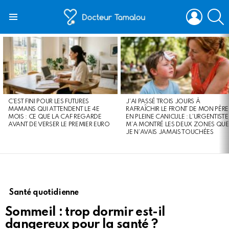
LOGIN
S
Menu
LATEST
STORIES
C’EST FINI POUR LES FUTURES
J’AI PASSÉ TROIS JOURS À
MAMANS QUI ATTENDENT LE 4E
RAFRAÎCHIR LE FRONT DE MON PÈRE
MOIS : CE QUE LA CAF REGARDE
EN PLEINE CANICULE : L’URGENTISTE
AVANT DE VERSER LE PREMIER EURO
M’A MONTRÉ LES DEUX ZONES QUE
JE N’AVAIS JAMAIS TOUCHÉES
Santé quotidienne
Sommeil : trop dormir est-il
dangereux pour la santé ?