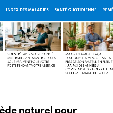
L
INDEX DES MALADIES
SANTÉ QUOTIDIENNE
REMÈ
VOUS PRÉPAREZ VOTRE CONGÉ
MA GRAND-MÈRE PLAÇAIT
MATERNITÉ SANS SAVOIR CE QUI SE
TOUJOURS LES MÊMES PLANTES
JOUE VRAIMENT POUR VOTRE
PRÈS DE SON FAUTEUIL EN PLEIN É
POSTE PENDANT VOTRE ABSENCE
: J’AI MIS DES ANNÉES À
COMPRENDRE POURQUOI ELLE N
SOUFFRAIT JAMAIS DE LA CHALE
mède naturel pour