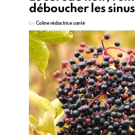
déboucher les sinus,
by
Coline rédactrice santé