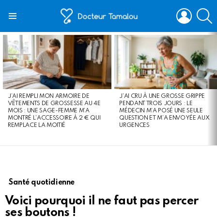
LOGIN
S
Menu
LATEST
STORIES
J’AI REMPLI MON ARMOIRE DE
J’AI CRU À UNE GROSSE GRIPPE
VÊTEMENTS DE GROSSESSE AU 4E
PENDANT TROIS JOURS : LE
MOIS : UNE SAGE-FEMME M’A
MÉDECIN M’A POSÉ UNE SEULE
MONTRÉ L’ACCESSOIRE À 2 € QUI
QUESTION ET M’A ENVOYÉE AUX
REMPLACE LA MOITIÉ
URGENCES
Santé quotidienne
Voici pourquoi il ne faut pas percer
ses boutons !