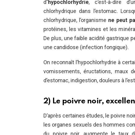
d
‘hypochlorhydrie
, c’est-à-dire d
chlorhydrique dans l’estomac. Lors
chlorhydrique, l’organisme
ne peut pa
protéines, les vitamines et les minér
De plus, une faible acidité gastrique 
une candidose (infection fongique).
On reconnaît l’hypochlorhydrie à cer
vomissements, éructations, maux de 
d’estomac, indigestion, douleurs à l’es
2) Le poivre noir, excellen
D’après certaines études, le poivre noi
les organes sexuels des hommes co
du poivre noir, augmente le taux 