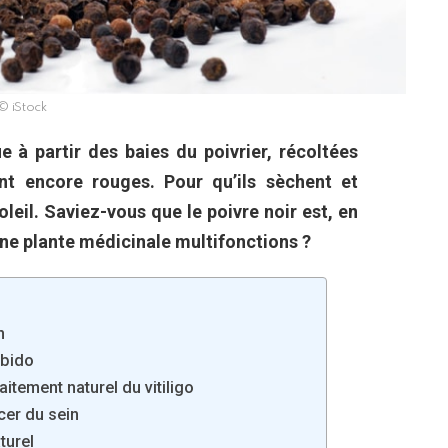
© iStock
e à partir des baies du poivrier, récoltées
ont encore rouges. Pour qu’ils sèchent et
leil. Saviez-vous que le poivre noir est, en
 une plante médicinale multifonctions ?
n
ibido
raitement naturel du vitiligo
ncer du sein
turel