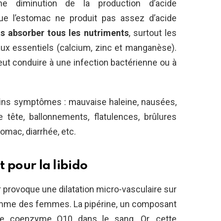
’une diminution de la production d’acide
que l’estomac ne produit pas assez d’acide
s absorber tous les nutriments
, surtout les
aux essentiels (calcium, zinc et manganèse).
peut conduire à une infection bactérienne ou à
tains symptômes : mauvaise haleine, nausées,
tête, ballonnements, flatulences, brûlures
tomac, diarrhée, etc.
t pour la libido
r provoque une dilatation micro-vasculaire sur
mme des femmes. La pipérine, un composant
de coenzyme Q10 dans le sang. Or, cette