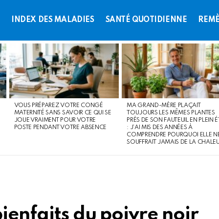
L
INDEX DES MALADIES
SANTÉ QUOTIDIENNE
REMÈ
VOUS PRÉPAREZ VOTRE CONGÉ
MA GRAND-MÈRE PLAÇAIT
MATERNITÉ SANS SAVOIR CE QUI SE
TOUJOURS LES MÊMES PLANTES
JOUE VRAIMENT POUR VOTRE
PRÈS DE SON FAUTEUIL EN PLEIN É
POSTE PENDANT VOTRE ABSENCE
: J’AI MIS DES ANNÉES À
COMPRENDRE POURQUOI ELLE N
SOUFFRAIT JAMAIS DE LA CHALE
bienfaits du poivre noir