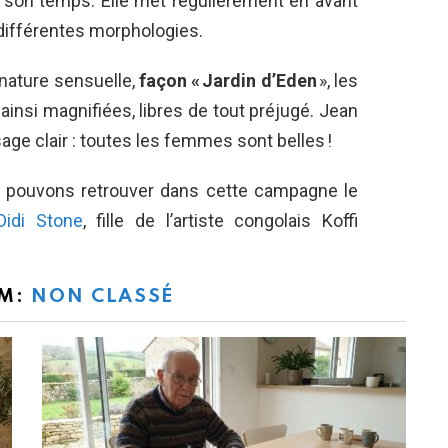
son temps. Elle met régulièrement en avant
différentes morphologies.
nature sensuelle,
façon « Jardin d’Eden
», les
insi magnifiées, libres de tout préjugé. Jean
age clair : toutes les femmes sont belles !
us pouvons retrouver dans cette campagne le
Didi Stone
, fille de l’artiste congolais Koffi
OM:
NON CLASSÉ