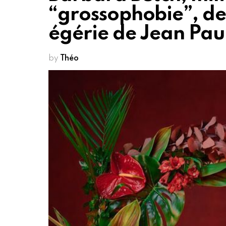
“grossophobie”, de
égérie de Jean Pau
by
Théo