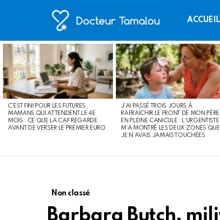
ACCUEI
LATEST
STORIES
C’EST FINI POUR LES FUTURES
J’AI PASSÉ TROIS JOURS À
MAMANS QUI ATTENDENT LE 4E
RAFRAÎCHIR LE FRONT DE MON PÈRE
MOIS : CE QUE LA CAF REGARDE
EN PLEINE CANICULE : L’URGENTISTE
AVANT DE VERSER LE PREMIER EURO
M’A MONTRÉ LES DEUX ZONES QUE
JE N’AVAIS JAMAIS TOUCHÉES
Non classé
Barbara Butch, mili