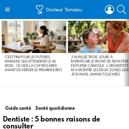
LOGIN
S
Menu
LATEST
STORIES
C’EST FINI POUR LES FUTURES
J’AI PASSÉ TROIS JOURS À
MAMANS QUI ATTENDENT LE 4E
RAFRAÎCHIR LE FRONT DE MON PÈRE
MOIS : CE QUE LA CAF REGARDE
EN PLEINE CANICULE : L’URGENTISTE
AVANT DE VERSER LE PREMIER EURO
M’A MONTRÉ LES DEUX ZONES QUE
JE N’AVAIS JAMAIS TOUCHÉES
Guide santé
Santé quotidienne
Dentiste : 5 bonnes raisons de
consulter