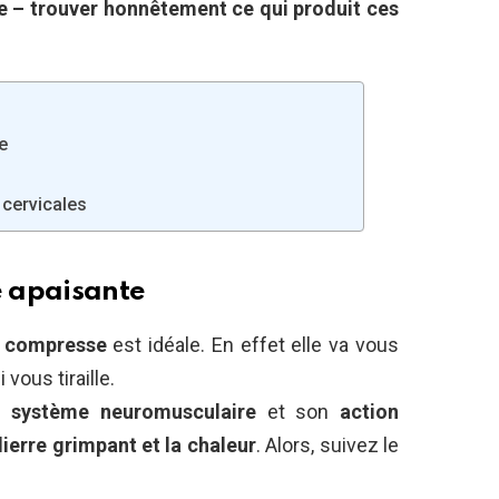
re – trouver honnêtement ce qui produit ces
e
 cervicales
 apaisante
e
compresse
est idéale. En effet elle va vous
 vous tiraille.
le
système neuromusculaire
et son
action
lierre grimpant et la chaleur
. Alors, suivez le