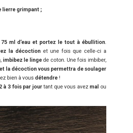
lierre grimpant ;
s
75 ml d’eau et portez le tout à ébullition
.
trez la décoction
et une fois que celle-ci a
n
,
imbibez le linge
de coton. Une fois imbiber,
 et la décoction vous permettra de soulager
sez bien à vous
détendre
!
2 à 3 fois par jour
tant que vous avez
mal
ou