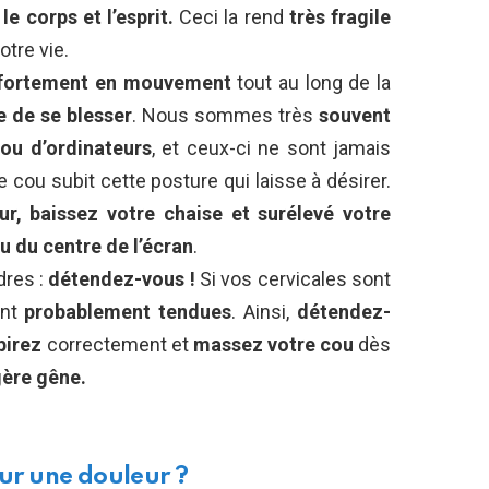
le corps et l’esprit.
Ceci la rend
très fragile
tre vie.
fortement en mouvement
tout au long de la
e de se blesser
. Nous sommes très
souvent
ou d’ordinateurs
, et ceux-ci ne sont jamais
 cou subit cette posture qui laisse à désirer.
eur, baissez votre chaise et surélevé votre
u du centre de l’écran
.
dres :
détendez-vous !
Si vos cervicales sont
ont
probablement tendues
. Ainsi,
détendez-
pirez
correctement et
massez votre cou
dès
gère gêne.
sur une douleur ?