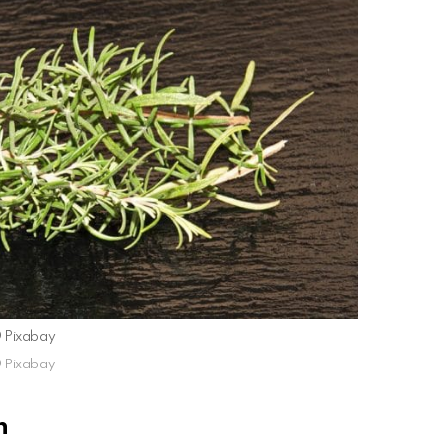
️ Pixabay
️ Pixabay
n