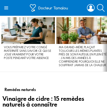
LOGIN
S
Menu
LATEST
STORIES
VOUS PRÉPAREZ VOTRE CONGÉ
MA GRAND-MÈRE PLAÇAIT
MATERNITÉ SANS SAVOIR CE QUI SE
TOUJOURS LES MÊMES PLANTES
JOUE VRAIMENT POUR VOTRE
PRÈS DE SON FAUTEUIL EN PLEIN ÉTÉ
POSTE PENDANT VOTRE ABSENCE
: J’AI MIS DES ANNÉES À
COMPRENDRE POURQUOI ELLE NE
SOUFFRAIT JAMAIS DE LA CHALEUR
Remèdes naturels
Vinaigre de cidre : 15 remèdes
naturels à connaître