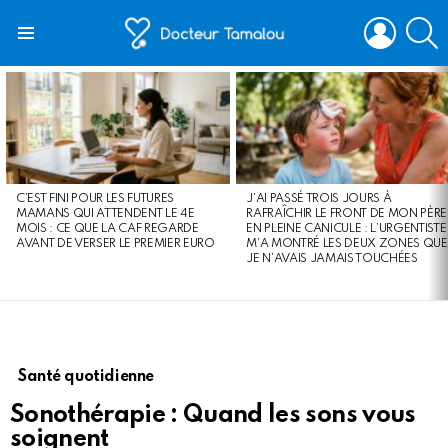
LOGIN
S
Menu
LATEST
STORIES
C’EST FINI POUR LES FUTURES
J’AI PASSÉ TROIS JOURS À
MAMANS QUI ATTENDENT LE 4E
RAFRAÎCHIR LE FRONT DE MON PÈRE
MOIS : CE QUE LA CAF REGARDE
EN PLEINE CANICULE : L’URGENTISTE
AVANT DE VERSER LE PREMIER EURO
M’A MONTRÉ LES DEUX ZONES QUE
JE N’AVAIS JAMAIS TOUCHÉES
Santé quotidienne
Sonothérapie : Quand les sons vous
soignent