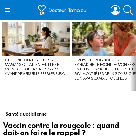
LOGIN
S
Menu
LATEST
STORIES
C’EST FINI POUR LES FUTURES
J’AI PASSÉ TROIS JOURS À
MAMANS QUI ATTENDENT LE 4E
RAFRAÎCHIR LE FRONT DE MON PÈRE
MOIS : CE QUE LA CAF REGARDE
EN PLEINE CANICULE : L’URGENTISTE
AVANT DE VERSER LE PREMIER EURO
M’A MONTRÉ LES DEUX ZONES QUE
JE N’AVAIS JAMAIS TOUCHÉES
Santé quotidienne
Vaccin contre la rougeole : quand
doit-on faire le rappel ?