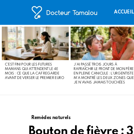
ACCUEI
LATEST
STORIES
C’EST FINI POUR LES FUTURES
J’AI PASSÉ TROIS JOURS À
MAMANS QUI ATTENDENT LE 4E
RAFRAÎCHIR LE FRONT DE MON PÈRE
MOIS : CE QUE LA CAF REGARDE
EN PLEINE CANICULE : L’URGENTISTE
AVANT DE VERSER LE PREMIER EURO
M’A MONTRÉ LES DEUX ZONES QUE
JE N’AVAIS JAMAIS TOUCHÉES
Remèdes naturels
Bouton de fièvre : 