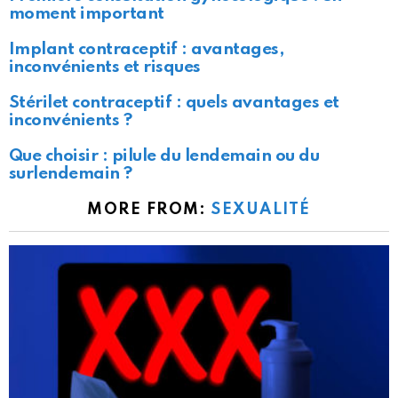
moment important
Implant contraceptif : avantages,
inconvénients et risques
Stérilet contraceptif : quels avantages et
inconvénients ?
Que choisir : pilule du lendemain ou du
surlendemain ?
MORE FROM:
SEXUALITÉ