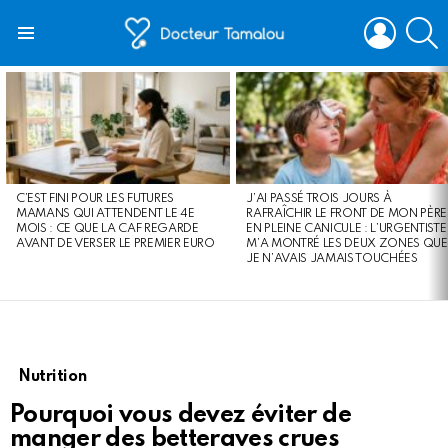
LOGIN
S
Menu
LATEST
STORIES
C’EST FINI POUR LES FUTURES
J’AI PASSÉ TROIS JOURS À
MAMANS QUI ATTENDENT LE 4E
RAFRAÎCHIR LE FRONT DE MON PÈRE
MOIS : CE QUE LA CAF REGARDE
EN PLEINE CANICULE : L’URGENTISTE
AVANT DE VERSER LE PREMIER EURO
M’A MONTRÉ LES DEUX ZONES QUE
JE N’AVAIS JAMAIS TOUCHÉES
Nutrition
Pourquoi vous devez éviter de
manger des betteraves crues