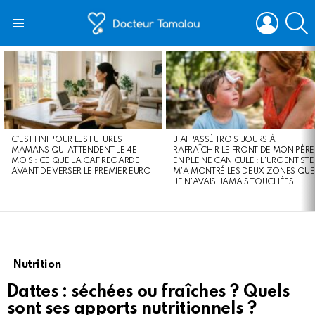
LOGIN
S
Menu
LATEST
STORIES
C’EST FINI POUR LES FUTURES
J’AI PASSÉ TROIS JOURS À
MAMANS QUI ATTENDENT LE 4E
RAFRAÎCHIR LE FRONT DE MON PÈRE
MOIS : CE QUE LA CAF REGARDE
EN PLEINE CANICULE : L’URGENTISTE
AVANT DE VERSER LE PREMIER EURO
M’A MONTRÉ LES DEUX ZONES QUE
JE N’AVAIS JAMAIS TOUCHÉES
Nutrition
Dattes : séchées ou fraîches ? Quels
sont ses apports nutritionnels ?