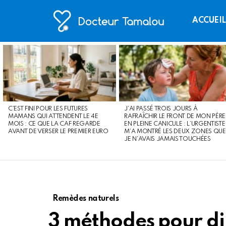
ACCUEI
LATEST
STORIES
C’EST FINI POUR LES FUTURES
J’AI PASSÉ TROIS JOURS À
MAMANS QUI ATTENDENT LE 4E
RAFRAÎCHIR LE FRONT DE MON PÈRE
MOIS : CE QUE LA CAF REGARDE
EN PLEINE CANICULE : L’URGENTISTE
AVANT DE VERSER LE PREMIER EURO
M’A MONTRÉ LES DEUX ZONES QUE
JE N’AVAIS JAMAIS TOUCHÉES
Remèdes naturels
3 méthodes pour di