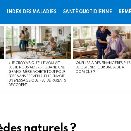
L
INDEX DES MALADIES
SANTÉ QUOTIDIENNE
REMÈ
« JE CROYAIS QU’ELLE VOULAIT
QUELLES AIDES FINANCIÈRES PUIS
JUSTE NOUS AIDER » : QUAND UNE
JE OBTENIR POUR UNE AIDE À
GRAND-MÈRE ACHÈTE TOUT POUR
DOMICILE ?
BÉBÉ SANS PRÉVENIR, ELLE ENVOIE
UN MESSAGE QUE PEU DE PARENTS
DÉCODENT
èdes naturels ?