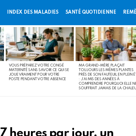
L
INDEX DES MALADIES
SANTÉ QUOTIDIENNE
REMÈ
VOUS PRÉPAREZ VOTRE CONGÉ
MA GRAND-MÈRE PLAÇAIT
MATERNITÉ SANS SAVOIR CE QUI SE
TOUJOURS LES MÊMES PLANTES
JOUE VRAIMENT POUR VOTRE
PRÈS DE SON FAUTEUIL EN PLEIN É
POSTE PENDANT VOTRE ABSENCE
: J’AI MIS DES ANNÉES À
COMPRENDRE POURQUOI ELLE N
SOUFFRAIT JAMAIS DE LA CHALE
 7 heures par jour, un