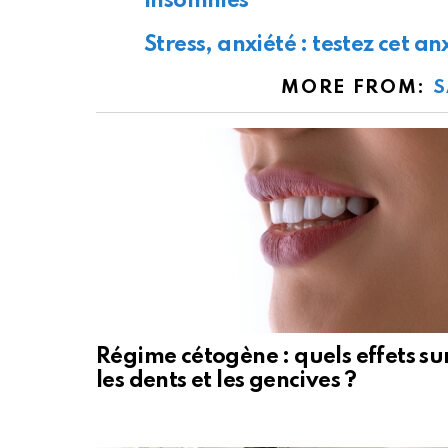
insomnies
Stress, anxiété : testez cet a
MORE FROM:
S
Régime cétogène : quels effets su
les dents et les gencives ?